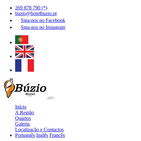
269 878 790 (*)
buzio@hotelbuzio.pt
Siga-nos no
Facebook
Siga-nos no
Instagram
Início
A Região
Quartos
Galeria
Localização e Contactos
Português
Inglês
Francês