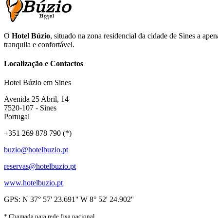
O
Hotel Búzio
, situado na zona residencial da cidade de Sines a ape
tranquila e confortável.
Localização e Contactos
Hotel Búzio em Sines
Avenida 25 Abril, 14
7520-107 - Sines
Portugal
+351 269 878 790 (*)
buzio@hotelbuzio.pt
reservas@hotelbuzio.pt
www.hotelbuzio.pt
GPS: N 37° 57' 23.691'' W 8° 52' 24.902''
* Chamada para rede fixa nacional