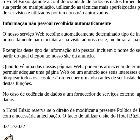
o Hotel Búzio garante a confidencialidade de todos os dados fornecido
sua perda ou manipulação, utilizando as técnicas mais aperfeiçoadas 
de ser vistos e utilizados por terceiros não autorizados.
Informação não pessoal recolhida automaticamente
O nosso serviço Web recolhe automaticamente determinado tipo de info
nomeadamente para facilitar a sua visita ao nosso site, melhorar a sua
Exemplos deste tipo de informação não pessoal incluem o nome do seu 
partir do qual chegou ao nosso site ou anúncio.
Quando vê uma das nossas páginas Web, podemos armazenar determin
permitir adequar uma página Web ou um anúncio aos seus interesses e 
bloquear todos os "cookies" ou receber um aviso antes de ser instala
destas funções.
No caso de cedência de dados a um fornecedor de serviços externo, 
dados.
o Hotel Búzio reserva-se o direito de modificar a presente Política de
com a necessária antecipação. O facto de utilizar o site do Hotel Búzi
02/12/2022