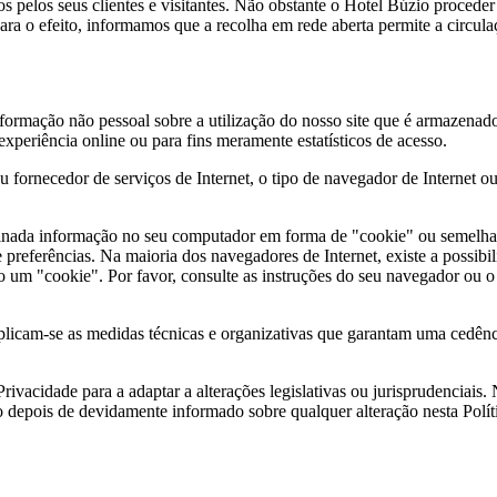
s pelos seus clientes e visitantes. Não obstante o Hotel Búzio procede
para o efeito, informamos que a recolha em rede aberta permite a circul
rmação não pessoal sobre a utilização do nosso site que é armazenado 
 experiência online ou para fins meramente estatísticos de acesso.
fornecedor de serviços de Internet, o tipo de navegador de Internet o
ada informação no seu computador em forma de "cookie" ou semelhante
preferências. Na maioria dos navegadores de Internet, existe a possibi
do um "cookie". Por favor, consulte as instruções do seu navegador ou 
aplicam-se as medidas técnicas e organizativas que garantam uma cedên
 Privacidade para a adaptar a alterações legislativas ou jurisprudenciai
o depois de devidamente informado sobre qualquer alteração nesta Polític