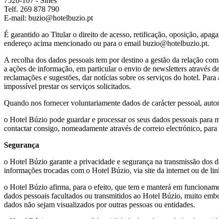
7520-107 - Sines
Telf. 269 878 790
E-mail: buzio@hotelbuzio.pt
É garantido ao Titular o direito de acesso, retificação, oposição, apa
endereço acima mencionado ou para o email buzio@hotelbuzio.pt.
A recolha dos dados pessoais tem por destino a gestão da relação com o
a ações de informação, em particular o envio de newsletters através de
reclamações e sugestões, dar notícias sobre os serviços do hotel. Para
impossível prestar os serviços solicitados.
Quando nos fornecer voluntariamente dados de carácter pessoal, autori
o Hotel Búzio pode guardar e processar os seus dados pessoais para 
contactar consigo, nomeadamente através de correio electrónico, para
Segurança
o Hotel Búzio garante a privacidade e segurança na transmissão dos dad
informações trocadas com o Hotel Búzio, via site da internet ou de lin
o Hotel Búzio afirma, para o efeito, que tem e manterá em funcionamen
dados pessoais facultados ou transmitidos ao Hotel Búzio, muito embo
dados não sejam visualizados por outras pessoas ou entidades.