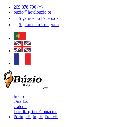
269 878 790 (*)
buzio@hotelbuzio.pt
Siga-nos no
Facebook
Siga-nos no
Instagram
Início
Quartos
Galeria
Localização e Contactos
Português
Inglês
Francês