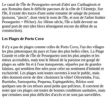
Le canal de l'Île de Pessegueiro servait d'abri aux Carthaginois et
aux Romains dans le difficile parcours de la côte de l'Alentejo. Sur
l'île, il existe des traces d'une usine romaine de salage du poisson
(poisson, "piscis", dont vient le nom de l'île, et non de l'arbre fruitier
Pessegueiro = Pêcher). Au 18ème siècle, l'île a failli devenir un
grand port de mer (des blocs témoignent encore du début de sa
construction).
Les Plages de Porto Covo
Il n'y a pas de plages comme celles de Porto Covo, l'un des villages
les plus pittoresques du pays et l'une des plus belles côtes. La Plage
Grande et celle de l'Île de Pessegueiro sont les plus amples et les
mieux accessibles, mais tout le littoral de la paroisse est gorgé de
plages au sable fin et à l'eau transparente, séparées par de grandes
falaises, qui semblent être nées pour créer un sentiment d'intimité et
exclusivité. Les plages sont toutes ouvertes à tout le public, mais
elles donnent envie de dire: choisissez la vôtre! Oliveirinha, Foz,
Burrinho, Samoqueira, Pequena, Espingardeiro, Búzios sont
quelques uns de ces trésors aussi petits que précieux. Il convient de
noter que ces plages ont toutes de bonnes conditions sanitaires, mais
que certaines sont plus difficiles d'accès et ne sont pas surveillées.