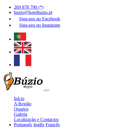
269 878 790 (*)
buzio@hotelbuzio.pt
Siga-nos no
Facebook
Siga-nos no
Instagram
Início
A Região
Quartos
Galeria
Localização e Contactos
Português
Inglês
Francês