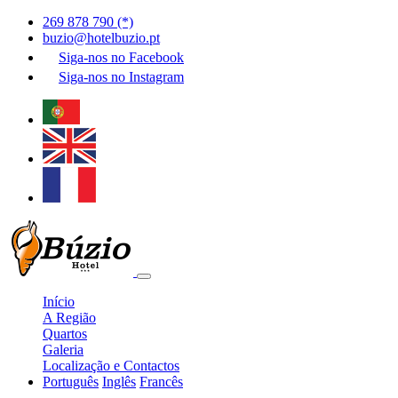
269 878 790 (*)
buzio@hotelbuzio.pt
Siga-nos no
Facebook
Siga-nos no
Instagram
Início
A Região
Quartos
Galeria
Localização e Contactos
Português
Inglês
Francês